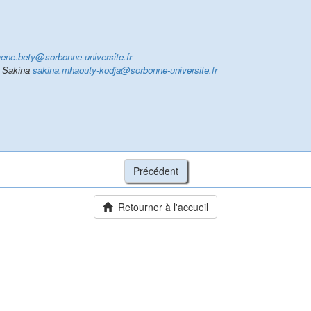
ene.bety@sorbonne-universite.fr
 Sakina
sakina.mhaouty-kodja@sorbonne-universite.fr
Retourner à l'accueil