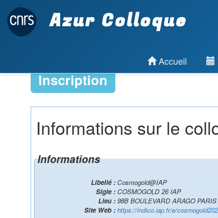
Azur Colloque
Accueil
Inscription
Informations sur le col
Informations
Libellé :
Cosmogold@IAP
Sigle :
COSMOGOLD 26 IAP
Lieu :
98B BOULEVARD AR
Site Web :
https://indico.iap.fr/e/cosmogold20