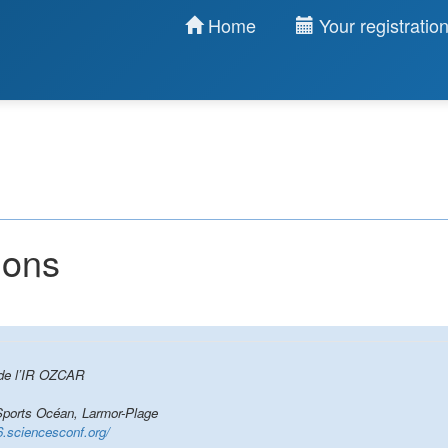
Home
Your registratio
ions
 de l’IR OZCAR
ports Océan, Larmor-Plage
6.sciencesconf.org/