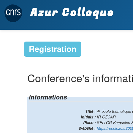
Azur Colloque
Registration
Conference's informat
Informations
Title :
4ᵉ école thématique
Initials :
IR OZCAR
Place :
SELLOR Kerguelen S
Website :
https://ecolozcar202